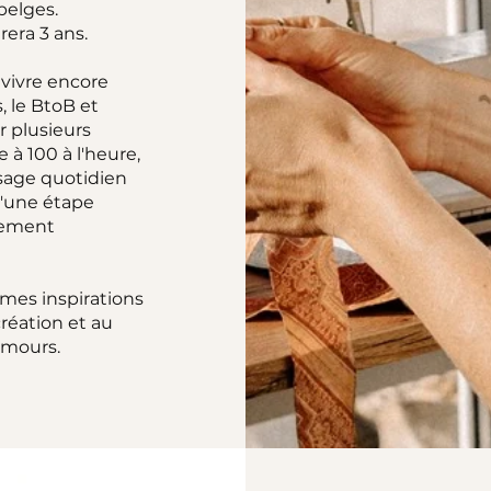
belges.
era 3 ans.
 vivre encore
 le BtoB et
r plusieurs
e à 100 à l'heure,
sage quotidien
u'une étape
utement
 mes inspirations
création et au
amours.