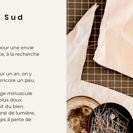
e Sud
e
 pour une envie
ce, à la recherche
ur un an, on y
r encore un peu
lage minuscule
plus doux.
it du bien.
gné de lumière,
ps à perte de