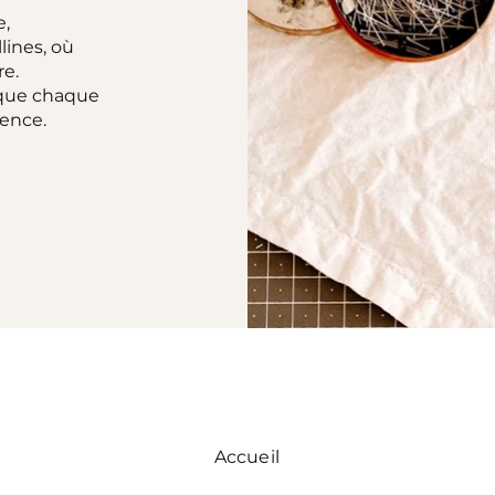
e,
lines, où
re.
 que chaque
ience.
Accueil