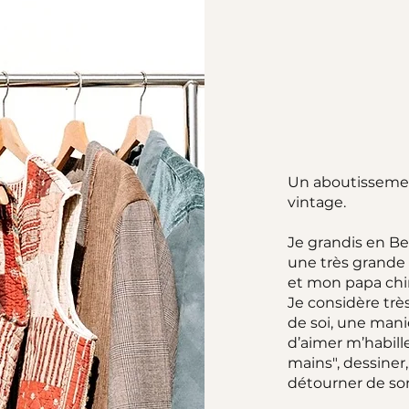
Un aboutissemen
vintage.
Je grandis en Be
une très grand
et mon papa chi
Je considère tr
de soi, une maniè
d’aimer m’habille
mains", dessiner
détourner de so