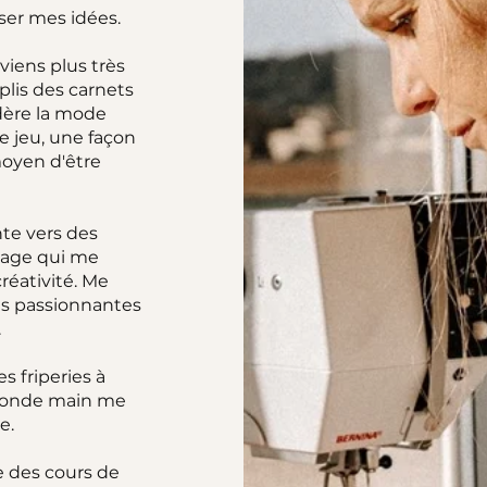
liser mes idées.
viens plus très
lis des carnets
idère la mode
 jeu, une façon
moyen d'être
nte vers des
sage qui me
réativité. Me
es passionnantes
.
s friperies à
econde main me
e.
e des cours de