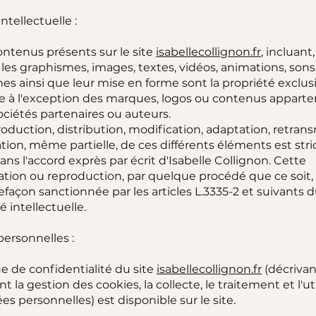
ntellectuelle :
ontenus présents sur le site
isabellecollignon.fr
, incluant
, les graphismes, images, textes, vidéos, animations, sons,
ônes ainsi que leur mise en forme sont la propriété exclus
se à l'exception des marques, logos ou contenus apparte
ociétés partenaires ou auteurs.
oduction, distribution, modification, adaptation, retran
tion, même partielle, de ces différents éléments est st
sans l'accord exprès par écrit d'Isabelle Collignon. Cette
ation ou reproduction, par quelque procédé que ce soit,
façon sanctionnée par les articles L.3335-2 et suivants
é intellectuelle.
ersonnelles :
ue de confidentialité du site
isabellecollignon.fr
(décrivan
la gestion des cookies, la collecte, le traitement et l'uti
s personnelles) est disponible sur le site.