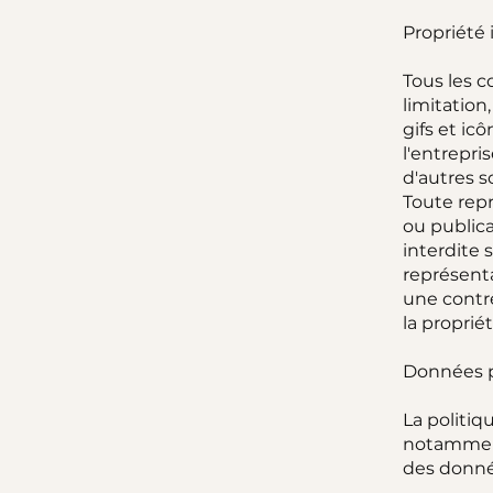
Propriété i
Tous les c
limitation
gifs et ic
l'entrepri
d'autres s
Toute repr
ou publica
interdite 
représent
une contre
la propriét
Données p
La politiq
notamment 
des donnée