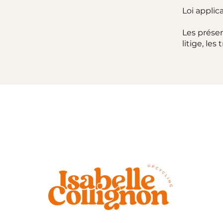
Loi applica
Les présen
litige, le