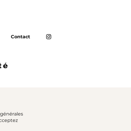
Contact
té
 générales
 acceptez