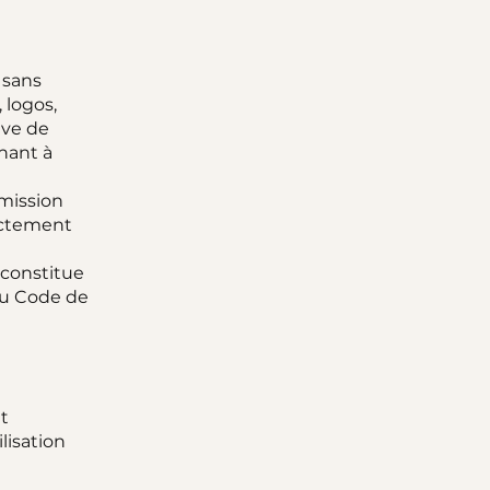
, sans
 logos,
ive de
nant à
smission
rictement
 constitue
 du Code de
t
lisation