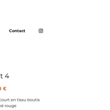
Contact
t 4
Prix
0 €
 court en tissu boutis
mé rouge