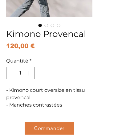
Kimono Provencal
Prix
120,00 €
Quantité
*
- Kimono court oversize en tissu
provencal
- Manches contrastées
- Encolure et emmanchures
kimono
- Encolure gansée
Commander
- Pièce unique